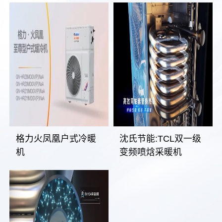
格力火凤凰户式冷暖
沈氏节能:TCL双一级
机
变频喷焓采暖机